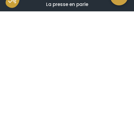
La presse en parle
Estimation en ligne gratuite
Guides et conseils
Vidéos, émissions et reportages
Newsletter
Je comprends et j'accepte ce qui suit
Avis de confidentialité
Mentions légales
Conditions générales de vente
Confidentialité des données