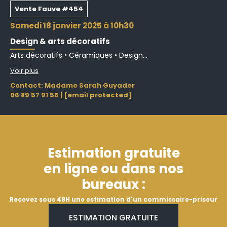
Vente Fauve #454
samedi 18 janvier 2025 à 10h30
Design & arts décoratifs
Arts décoratifs • Céramiques • Design...
Voir plus
Contact: Madame Sarah Guyader
06 89 57 91 56
|
[email protected]
Estimation gratuite
en ligne ou dans nos
bureaux :
Recevez sous 48H une estimation d'un commissaire-priseur
ESTIMATION GRATUITE