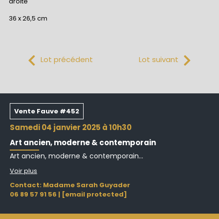
droite
36 x 26,5 cm
Lot précédent
Lot suivant
Vente Fauve #452
samedi 04 janvier 2025 à 10h30
Art ancien, moderne & contemporain
Art ancien, moderne & contemporain...
Voir plus
Contact: Madame Sarah Guyader
06 89 57 91 56
|
[email protected]