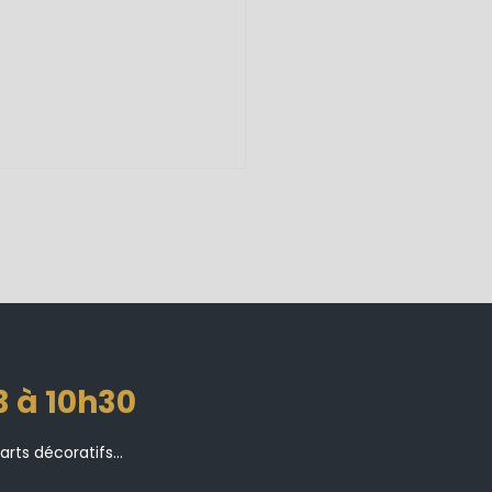
3 à 10h30
ts décoratifs...