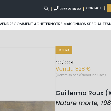
CONTACT
01 55 28 80 90
VENDRE
COMMENT ACHETER
NOTRE MAISON
NOS SPECIALITÉS
LOT 69
400 / 600 €
Vendu 828 €
(Commissions d'achat incluses)
Guillermo Roux (X
Nature morte, 19