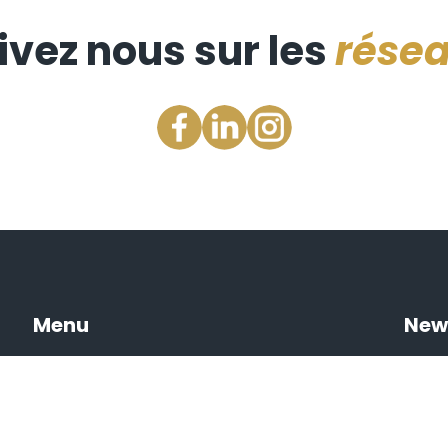
ivez nous sur les
rése
Menu
New
Prochaines ventes
Résultats des ventes
Nos spécialités