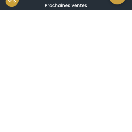
Prochaines ventes
Résultats des ventes
Nos spécialités
Qui sommes-nous ?
La presse en parle
Estimation en ligne gratuite
Guides et conseils
Vidéos, émissions et reportages
Newsletter