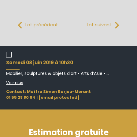
Lot précédent
Lot suivant
samedi 08 juin 2019 à 10h30
Mobilier, sculptures & objets d’art • Arts d’Asie • ...
Voir plus
Contact: Maître Simon Barjou-Morant
01 55 28 80 94
|
[email protected]
Estimation gratuite