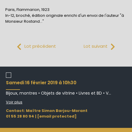
Paris, Flammarion, 1923
In-12, broché, édition originale enrichi d'un envoi de l'auteur "à
Monsieur Rostand…"
Lot précédent
Lot suivant
samedi 16 février 2019 à 10h30
Bijoux, montres • Objets de vitrine • Livres et BD • V...
Voir plus
Contact: Maître Simon Barjou-Morant
01 55 28 80 94
|
[email protected]