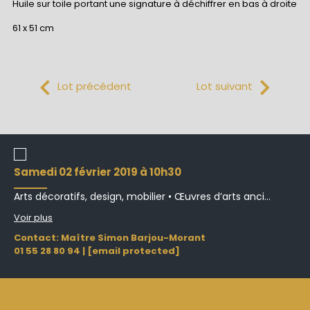
Huile sur toile portant une signature à déchiffrer en bas à droite
61 x 51 cm
Lot précédent
Lot suivant
samedi 02 février 2019 à 10h30
Arts décoratifs, design, mobilier • Œuvres d’arts anci...
Voir plus
Contact: Maître Simon Barjou-Morant
01 55 28 80 94
|
[email protected]