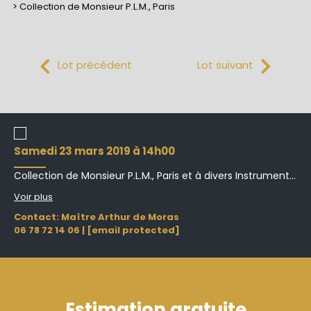
> Collection de Monsieur P.L.M., Paris
Lot précédent
Lot suivant
samedi 23 mars 2019 à 14h00
Collection de Monsieur P.L.M., Paris et à divers Instrument...
Voir plus
Contact: Maître Arthur de Moras
06 78 72 14 06
|
[email protected]
Estimation gratuite