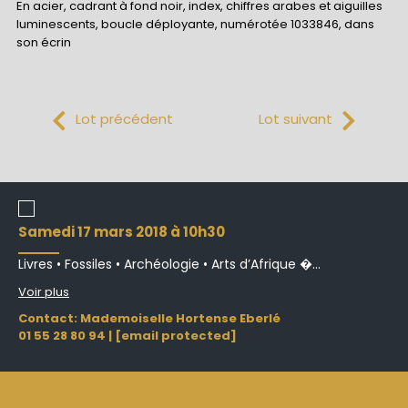
En acier, cadrant à fond noir, index, chiffres arabes et aiguilles
luminescents, boucle déployante, numérotée 1033846, dans
son écrin
Lot précédent
Lot suivant
samedi 17 mars 2018 à 10h30
Livres • Fossiles • Archéologie • Arts d’Afrique �...
Voir plus
Contact: Mademoiselle Hortense Eberlé
01 55 28 80 94
|
[email protected]