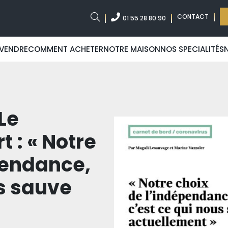
CONTACT
01 55 28 80 90
VENDRE
COMMENT ACHETER
NOTRE MAISON
NOS SPECIALITÉS
Le
t : « Notre
pendance,
us sauve