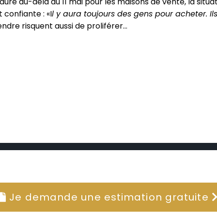
nt dure au-delà du 11 mai pour les maisons de vente, la sit
confiante : «I
l y aura toujours des gens pour acheter. I
ndre risquent aussi de proliférer…
Je demande une estimation gratuite