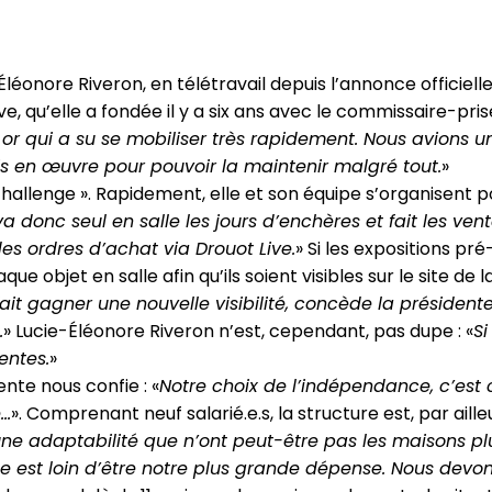
Éléonore Riveron, en télétravail depuis l’annonce officiel
, qu’elle a fondée il y a six ans avec le commissaire-pris
r qui a su se mobiliser très rapidement. Nous avions un
s en œuvre pour pouvoir la maintenir malgré tout.
»
challenge ». Rapidement, elle et son équipe s’organisent po
a donc seul en salle les jours d’enchères et fait les ven
es ordres d’achat via Drouot Live.
» Si les expositions p
 objet en salle afin qu’ils soient visibles sur le site de 
 gagner une nouvelle visibilité, concède la présidente 
.
» Lucie-Éléonore Riveron n’est, cependant, pas dupe : «
Si
entes.
»
nte nous confie : «
Notre choix de l’indépendance, c’est
e…
». Comprenant neuf salarié.e.s, la structure est, par aill
t une adaptabilité que n’ont peut-être pas les maisons p
le est loin d’être notre plus grande dépense. Nous devo