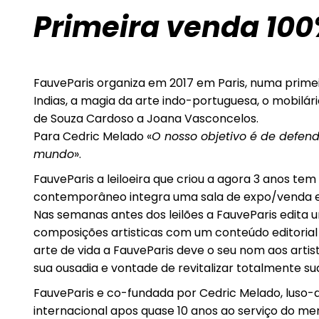
Primeira venda 100
FauveParis organiza em 2017 em Paris, numa primei
Indias, a magia da arte indo-portuguesa, o mobilá
de Souza Cardoso a Joana Vasconcelos.
Para Cedric Melado «
O nosso objetivo é de defend
mundo
».
FauveParis a leiloeira que criou a agora 3 anos te
contemporâneo integra uma sala de expo/venda e 
Nas semanas antes dos leilões a FauveParis edita 
composições artisticas com um conteúdo editorial i
arte de vida a FauveParis deve o seu nom aos artist
sua ousadia e vontade de revitalizar totalmente sua
FauveParis e co-fundada por Cedric Melado, luso-d
internacional apos quase 10 anos ao serviço do mer