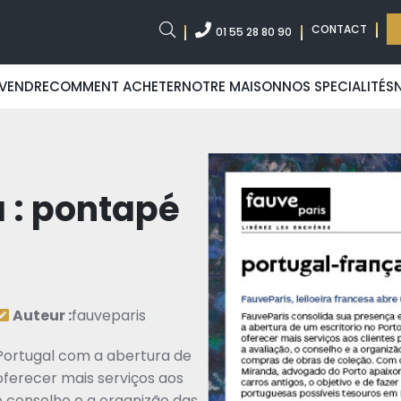
CONTACT
01 55 28 80 90
VENDRE
COMMENT ACHETER
NOTRE MAISON
NOS SPECIALITÉS
 : pontapé
Auteur :
fauveparis
Portugal com a abertura de
 oferecer mais serviços aos
o conselho e a organizão das