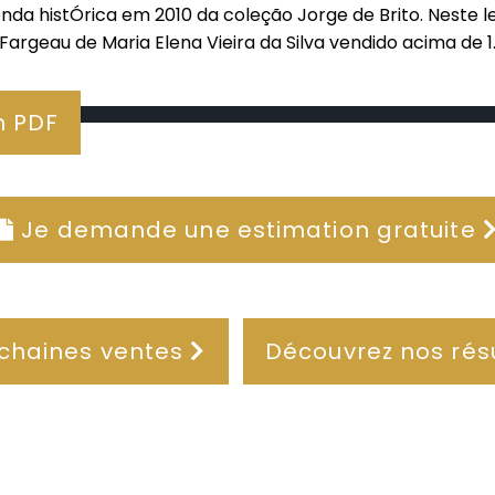
nda histÓrica em 2010 da coleção Jorge de Brito. Neste 
argeau de Maria Elena Vieira da Silva vendido acima de 
n PDF
Je demande une estimation gratuite
chaines ventes
Découvrez nos rés