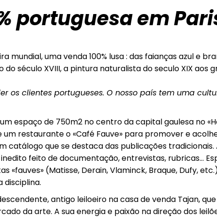
% portuguesa em Pari
ra mundial, uma venda 100% lusa : das faianças azul e b
rio do século XVIII, a pintura naturalista do seculo XIX
er os clientes portugueses. O nosso país tem uma cultu
m um espaço de 750m2 no centro da capital gaulesa no «Hau
um restaurante o «Café Fauve» para promover e acolher 
um catálogo que se destaca das publicações tradicionais.
nedito feito de documentação, entrevistas, rubricas… Es
as «fauves» (Matisse, Derain, Vlaminck, Braque, Dufy, etc
 disciplina.
escendente, antigo leiloeiro na casa de venda Tajan, que
cado da arte. A sua energia e paixão na direção dos leilõ